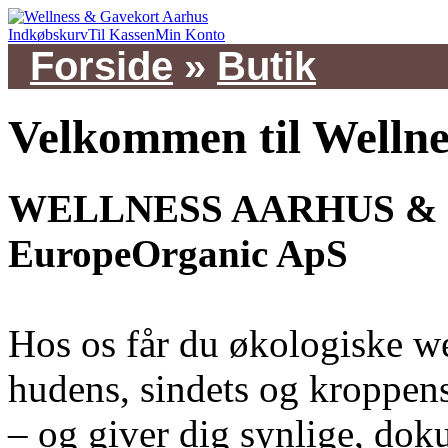
Indkøbskurv
Til Kassen
Min Konto
Forside
»
Butik
Velkommen til Welln
WELLNESS AARHUS & 
EuropeOrganic ApS
Hos os får du økologiske we
hudens, sindets og kroppens
– og giver dig synlige, dok