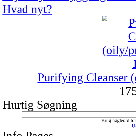
Hvad nyt?
Purifying Cleanser 
17
Hurtig Søgning
Brug nøgleord for 
U
Info Pages