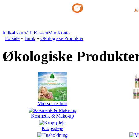
Indkøbskurv
Til Kassen
Min Konto
Forside
»
Butik
»
Økologiske Produkter
Økologiske Produkte
Miessence Info
Kosmetik & Make-up
Kropspleje