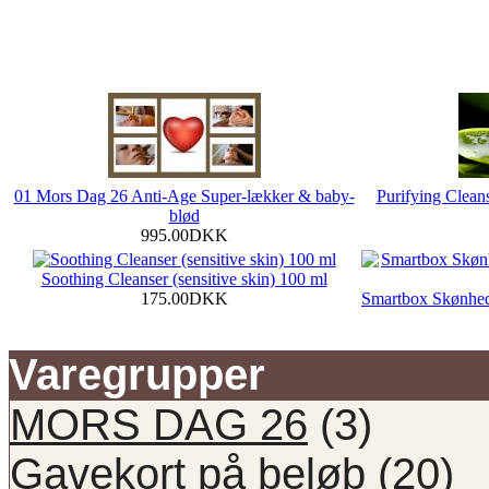
01 Mors Dag 26 Anti-Age Super-lækker & baby-
Purifying Cleans
blød
995.00DKK
Soothing Cleanser (sensitive skin) 100 ml
175.00DKK
Smartbox Skønhed
Varegrupper
MORS DAG 26
(3)
Gavekort på beløb
(20)