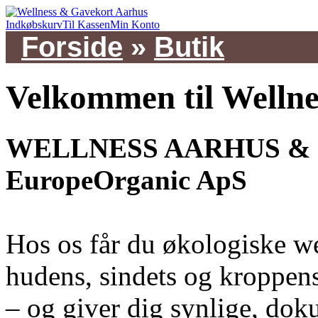
Indkøbskurv
Til Kassen
Min Konto
Forside
»
Butik
Velkommen til Welln
WELLNESS AARHUS & 
EuropeOrganic ApS
Hos os får du økologiske we
hudens, sindets og kroppens
– og giver dig synlige, dok