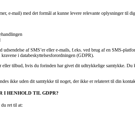
, e-mail) med det formål at kunne levere relevante oplysninger til dig 
behandlingen
t
med udsendelse af SMS’er eller e-mails, f.eks. ved brug af en SMS-plat
l kravene i databeskyttelsesforordningen (GDPR).
ler tilbud, hvis du forinden har givet dit udtrykkelige samtykke. Du kan
des ikke uden dit samtykke til noget, der ikke er relateret til din kontak
 I HENHOLD TIL GDPR?
u ret til at: