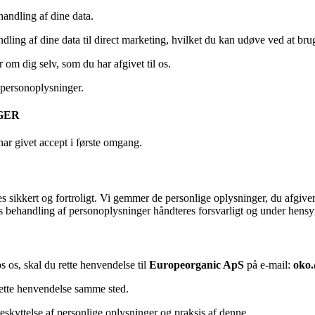
handling af dine data.
andling af dine data til direct marketing, hvilket du kan udøve ved at 
 om dig selv, som du har afgivet til os.
 personoplysninger.
GER
 har givet accept i første omgang.
sikkert og fortroligt. Vi gemmer de personlige oplysninger, du afgiver, i
es behandling af personoplysninger håndteres forsvarligt og under hensy
s os, skal du rette henvendelse til
Europeorganic ApS
på e-mail:
oko.
u rette henvendelse samme sted.
beskyttelse af personlige oplysninger og praksis af denne.