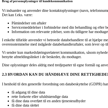
Brug af personoplysninger til kundekommunikation
Vi indsamler og anvender dine kontaktoplysninger (navn, telefonnummer
Det kan f.eks. være:
Påmindelser om aftaler
Servicemeddelelser i forbindelse med din behandling og efter 
Information om relevante ydelser, som du tidligere har modtage
I enkelte tilfælde anvender vi betroede databehandlere til at hjælpe 
overensstemmelse med indgåede databehandleraftaler, som lever op ti
Vi sender kun markedsføringsrelateret kommunikation, såsom nyheder el
benytte afmeldingslinket i de beskeder, du modtager.
Dine oplysninger deles aldrig med tredjeparter til egne formål og anven
2.3 HVORDAN KAN DU HÅNDHÆVE DINE RETTIGHEDER
I henhold til den generelle forordning om databeskyttelse (GDPR) har d
få adgang til dine data
rette forkerte eller ufuldstændige data
få dine data overført til en anden tjenesteudbyder
få dine data slettet