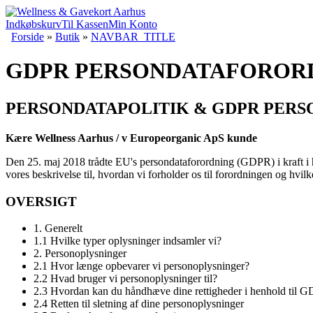
Indkøbskurv
Til Kassen
Min Konto
Forside
»
Butik
»
NAVBAR_TITLE
GDPR PERSONDATAFOROR
PERSONDATAPOLITIK & GDPR PER
Kære Wellness Aarhus / v Europeorganic ApS kunde
Den 25. maj 2018 trådte EU's persondataforordning (GDPR) i kraft i h
vores beskrivelse til, hvordan vi forholder os til forordningen og hvilke
OVERSIGT
1. Generelt
1.1 Hvilke typer oplysninger indsamler vi?
2. Personoplysninger
2.1 Hvor længe opbevarer vi personoplysninger?
2.2 Hvad bruger vi personoplysninger til?
2.3 Hvordan kan du håndhæve dine rettigheder i henhold til 
2.4 Retten til sletning af dine personoplysninger