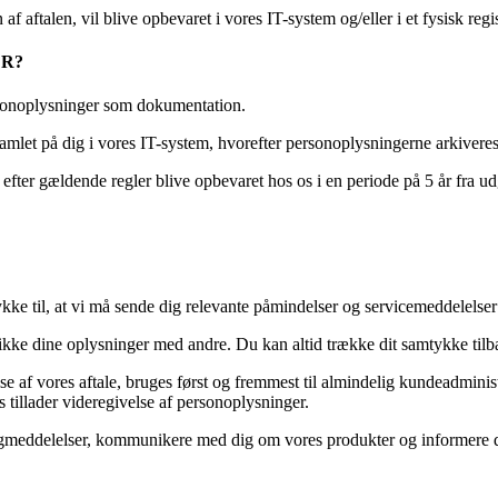
aftalen, vil blive opbevaret i vores IT-system og/eller i et fysisk regis
ER?
ersonoplysninger som dokumentation.
amlet på dig i vores IT-system, hvorefter personoplysningerne arkiveres
ter gældende regler blive opbevaret hos os i en periode på 5 år fra ud
ke til, at vi må sende dig relevante påmindelser og servicemeddelelser 
ikke dine oplysninger med andre. Du kan altid trække dit samtykke tilb
 af vores aftale, bruges først og fremmest til almindelig kundeadminist
 tillader videregivelse af personoplysninger.
ngmeddelelser, kommunikere med dig om vores produkter og informere dig