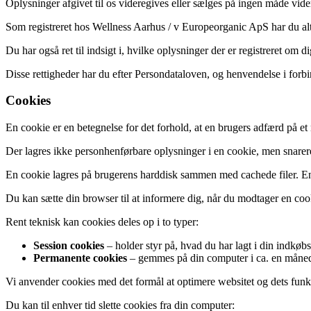
Oplysninger afgivet til os videregives eller sælges på ingen måde vide
Som registreret hos Wellness Aarhus / v Europeorganic ApS har du altid
Du har også ret til indsigt i, hvilke oplysninger der er registreret om di
Disse rettigheder har du efter Persondataloven, og henvendelse i forb
Cookies
En cookie er en betegnelse for det forhold, at en brugers adfærd på e
Der lagres ikke personhenførbare oplysninger i en cookie, men snarere
En cookie lagres på brugerens harddisk sammen med cachede filer. En c
Du kan sætte din browser til at informere dig, når du modtager en cooki
Rent teknisk kan cookies deles op i to typer:
Session cookies
– holder styr på, hvad du har lagt i din indkøb
Permanente cookies
– gemmes på din computer i ca. en måned
Vi anvender cookies med det formål at optimere websitet og dets funk
Du kan til enhver tid slette cookies fra din computer: