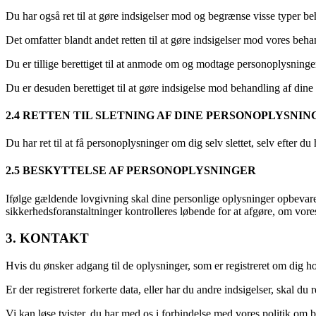
Du har også ret til at gøre indsigelser mod og begrænse visse typer be
Det omfatter blandt andet retten til at gøre indsigelser mod vores beh
Du er tillige berettiget til at anmode om og modtage personoplysninger
Du er desuden berettiget til at gøre indsigelse mod behandling af dine
2.4 RETTEN TIL SLETNING AF DINE PERSONOPLYSNIN
Du har ret til at få personoplysninger om dig selv slettet, selv efter du
2.5 BESKYTTELSE AF PERSONOPLYSNINGER
Ifølge gældende lovgivning skal dine personlige oplysninger opbevares 
sikkerhedsforanstaltninger kontrolleres løbende for at afgøre, om vor
3. KONTAKT
Hvis du ønsker adgang til de oplysninger, som er registreret om dig ho
Er der registreret forkerte data, eller har du andre indsigelser, skal d
Vi kan løse tvister, du har med os i forbindelse med vores politik om 