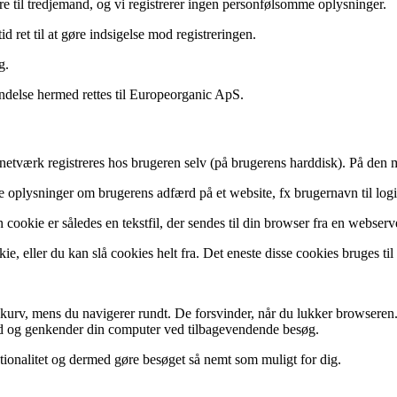
re til tredjemand, og vi registrerer ingen personfølsomme oplysninger.
 ret til at gøre indsigelse mod registreringen.
g.
indelse hermed rettes til Europeorganic ApS.
t netværk registreres hos brugeren selv (på brugerens harddisk). På de
 oplysninger om brugerens adfærd på et website, fx brugernavn til logi
ookie er således en tekstfil, der sendes til din browser fra en webserv
e, eller du kan slå cookies helt fra. Det eneste disse cookies bruges ti
skurv, mens du navigerer rundt. De forsvinder, når du lukker browseren
 og genkender din computer ved tilbagevendende besøg.
tionalitet og dermed gøre besøget så nemt som muligt for dig.