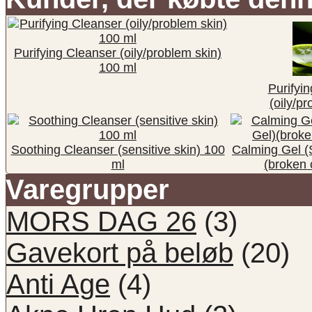
Purifying Cleanser (oily/problem skin)
100 ml
Purifyi
(oily/p
Soothing Cleanser (sensitive skin) 100
Calming Gel (
ml
(broken 
Varegrupper
MORS DAG 26
(3)
Gavekort på beløb
(20)
Anti Age
(4)