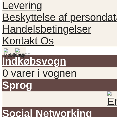
Levering
Beskyttelse af persondat
Handelsbetingelser
Kontakt Os
Indkøbsvogn
0 varer i vognen
Sprog
Social Networking