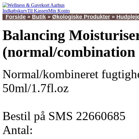
Indkøbskurv
Til Kassen
Min Konto
Forside
»
Butik
»
Økologiske Produkter
»
Hudplej
Balancing Moisturise
(normal/combination 
Normal/kombineret fugtigh
50ml/1.7fl.oz
Bestil på SMS 22660685
Antal: