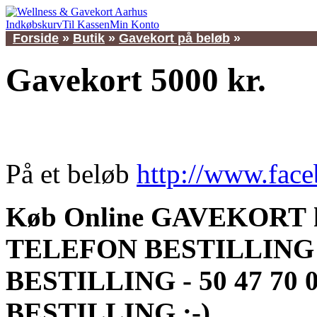
Indkøbskurv
Til Kassen
Min Konto
Forside
»
Butik
»
Gavekort på beløb
»
Gavekort 5000 kr.
På et beløb
http://www.fac
Køb Online GAVEKORT her
TELEFON BESTILLING -
BESTILLING - 50 47 70 0
BESTILLING :-)