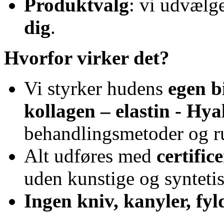
Produktvalg
: vi udvælg
dig
.
Hvorfor virker det?
Vi styrker hudens
egen b
kollagen – elastin - Hy
behandlingsmetoder og ru
Alt udføres med
certifi
uden kunstige og syntetis
Ingen kniv, kanyler, fyld