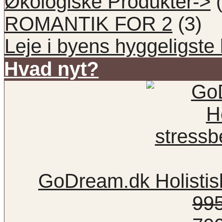
Økologiske Produkter->
(
ROMANTIK FOR 2
(3)
Leje i byens hyggeligste 
Hvad nyt?
GoDream.dk Holistis
99