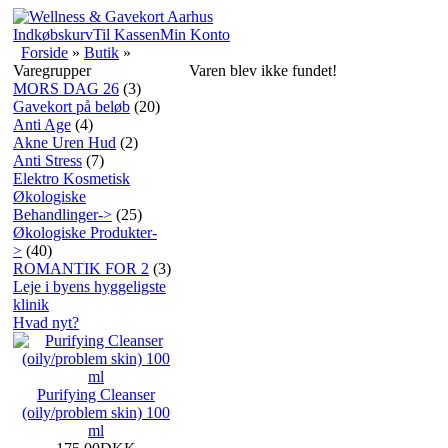
Indkøbskurv
Til Kassen
Min Konto
Forside
»
Butik
»
Varegrupper
Varen blev ikke fundet!
MORS DAG 26
(3)
Gavekort på beløb
(20)
Anti Age
(4)
Akne Uren Hud
(2)
Anti Stress
(7)
Elektro Kosmetisk
Økologiske
Behandlinger->
(25)
Økologiske Produkter-
>
(40)
ROMANTIK FOR 2
(3)
Leje i byens hyggeligste
klinik
Hvad nyt?
Purifying Cleanser
(oily/problem skin) 100
ml