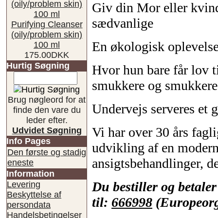
Giv din Mor eller kvind
sædvanlige
Purifying Cleanser
(oily/problem skin)
En økologisk oplevels
100 ml
175.00DKK
Hurtig Søgning
Hvor hun bare får lov til
smukkere og smukkere
Brug nøgleord for at
Undervejs serveres et g
finde den vare du
leder efter.
Vi har over 30 års fagl
Udvidet Søgning
Info Pages
udvikling af en modern
Den første og stadig
ansigtsbehandlinger, de
eneste
Information
Du bestiller og betal
Levering
Beskyttelse af
til:
666998
(Europeorg
persondata
Handelsbetingelser