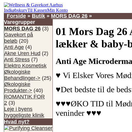
Indkøbskurv
Til Kassen
Min Konto
Forside
»
Butik
»
MORS DAG 26
»
Varegrupper
MORS DAG 26
(3)
01 Mors Dag 26 
Gavekort på
beløb
(20)
lækker & baby-
Anti Age
(4)
Akne Uren Hud
(2)
Anti Age Microdermab
Anti Stress
(7)
Elektro Kosmetisk
Økologiske
♥ Vi Elsker Vores Mød
Behandlinger->
(25)
Økologiske
♥Det bedste til de beds
Produkter->
(40)
ROMANTIK FOR
♥♥♥ØKO TID til Mødre, 
2
(3)
Leje i byens
veninder ♥♥♥
hyggeligste klinik
Hvad nyt?