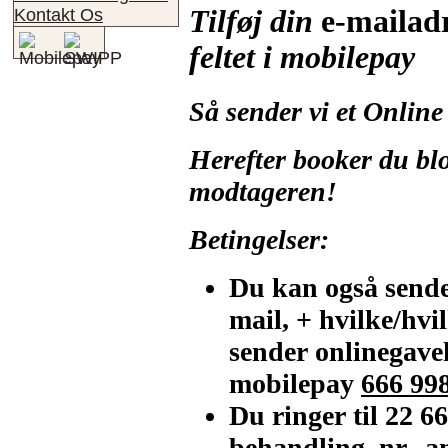
Tilføj din
e-mailad
Kontakt Os
feltet i mobilepay
Så sender vi et Online
Herefter booker du blot
modtageren!
Betingelser:
Du kan også sende
mail, + hvilke/hvi
sender onlinegavek
mobilepay
666 99
Du ringer til 22 6
behandling, nr., a