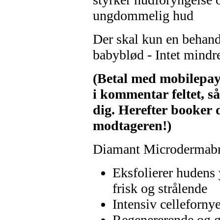
ungdommelig hud
Der skal kun en behandl
babyblød - Intet mindre
(Betal med mobilepa
i kommentar feltet, så
dig. Herefter booker du
modtageren!)
Diamant Microdermabr
Eksfolierer hudens 
frisk og strålende
Intensiv celleforny
Regenererende og g