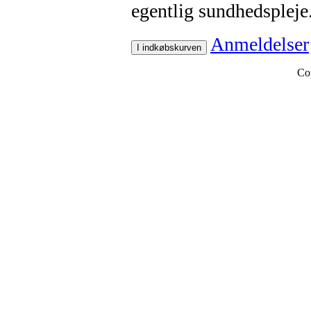
egentlig sundhedspleje
Anmeldelser
I indkøbskurven
Co